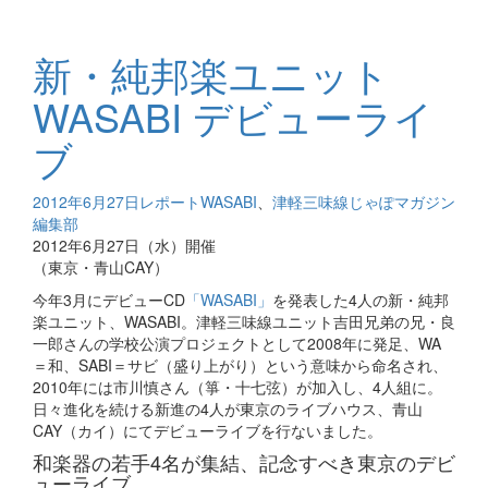
新・純邦楽ユニット
WASABI デビューライ
ブ
2012年6月27日
レポート
WASABI
、
津軽三味線
じゃぽマガジン
編集部
2012年6月27日（水）開催
（東京・青山CAY）
今年3月にデビューCD
「WASABI」
を発表した4人の新・純邦
楽ユニット、WASABI。津軽三味線ユニット吉田兄弟の兄・良
一郎さんの学校公演プロジェクトとして2008年に発足、WA
＝和、SABI＝サビ（盛り上がり）という意味から命名され、
2010年には市川慎さん（箏・十七弦）が加入し、4人組に。
日々進化を続ける新進の4人が東京のライブハウス、青山
CAY（カイ）にてデビューライブを行ないました。
和楽器の若手4名が集結、記念すべき東京のデビ
ューライブ