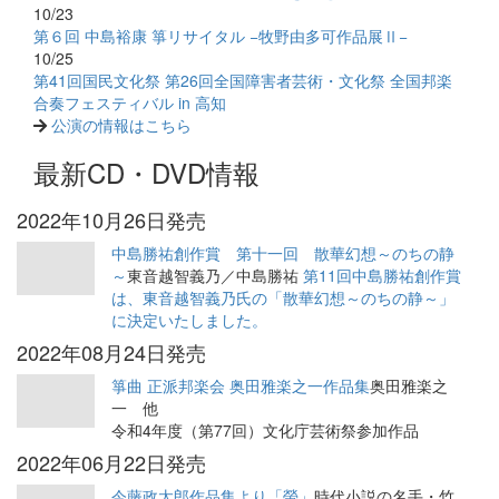
10/23
第６回 中島裕康 箏リサイタル −牧野由多可作品展Ⅱ−
10/25
第41回国民文化祭 第26回全国障害者芸術・文化祭 全国邦楽
合奏フェスティバル in 高知
公演の情報はこちら
最新CD・DVD情報
2022年10月26日発売
中島勝祐創作賞 第十一回 散華幻想～のちの静
～
東音越智義乃／中島勝祐
第11回中島勝祐創作賞
は、東音越智義乃氏の「散華幻想～のちの静～」
に決定いたしました。
2022年08月24日発売
箏曲 正派邦楽会 奥田雅楽之一作品集
奥田雅楽之
一 他
令和4年度（第77回）文化庁芸術祭参加作品
2022年06月22日発売
今藤政太郎作品集より「螢」
時代小説の名手・竹