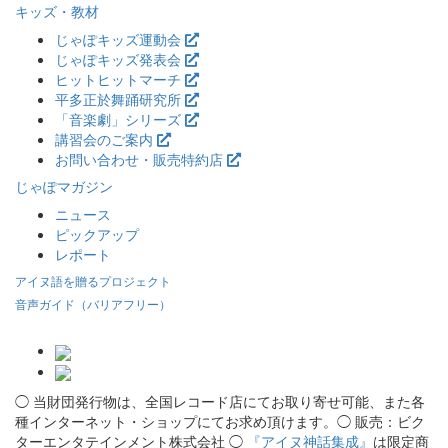
キッズ・教材
じゃぽキッズ運動会
じゃぽキッズ発表会
ヒットヒットマーチ
平多正於舞踊研究所
「音楽劇」シリーズ
講習会のご案内
お問い合わせ・販売特約店
じゃぽマガジン
ニュース
ピックアップ
レポート
アイヌ語を贈るプロジェクト
音声ガイド（バリアフリー）
◯ 当財団発行物は、全国レコード店にてお取り寄せ可能、また各
種インターネット・ショップにてお求め頂けます。◯ 販売：ビク
ターエンタテインメント株式会社 ◯
『アイヌ神話集成』
は限定商