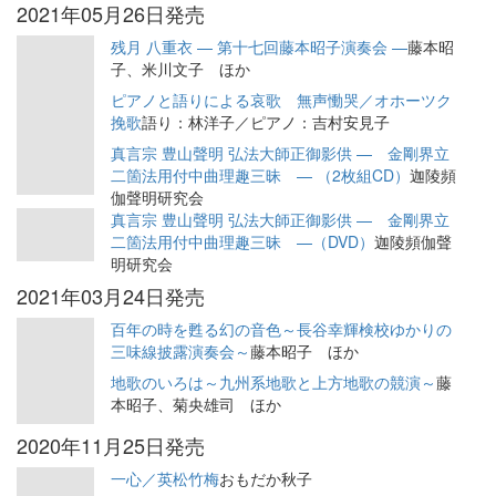
2021年05月26日発売
残月 八重衣 — 第十七回藤本昭子演奏会 —
藤本昭
子、米川文子 ほか
ピアノと語りによる哀歌 無声慟哭／オホーツク
挽歌
語り：林洋子／ピアノ：吉村安見子
真言宗 豊山聲明 弘法大師正御影供 — 金剛界立
二箇法用付中曲理趣三昧 — （2枚組CD）
迦陵頻
伽聲明研究会
真言宗 豊山聲明 弘法大師正御影供 — 金剛界立
二箇法用付中曲理趣三昧 —（DVD）
迦陵頻伽聲
明研究会
2021年03月24日発売
百年の時を甦る幻の音色～長谷幸輝検校ゆかりの
三味線披露演奏会～
藤本昭子 ほか
地歌のいろは～九州系地歌と上方地歌の競演～
藤
本昭子、菊央雄司 ほか
2020年11月25日発売
一心／英松竹梅
おもだか秋子