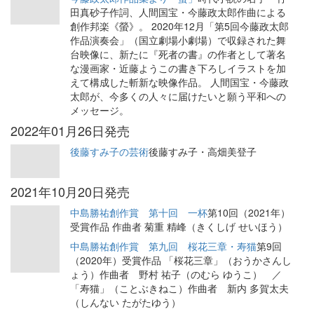
田真砂子作詞、人間国宝・今藤政太郎作曲による
創作邦楽《螢》。 2020年12月「第5回今藤政太郎
作品演奏会」（国立劇場小劇場）で収録された舞
台映像に、新たに『死者の書』の作者として著名
な漫画家・近藤ようこの書き下ろしイラストを加
えて構成した斬新な映像作品。 人間国宝・今藤政
太郎が、今多くの人々に届けたいと願う平和への
メッセージ。
2022年01月26日発売
後藤すみ子の芸術
後藤すみ子・高畑美登子
2021年10月20日発売
中島勝祐創作賞 第十回 一杯
第10回（2021年）
受賞作品 作曲者 菊重 精峰（きくしげ せいほう）
中島勝祐創作賞 第九回 桜花三章・寿猫
第9回
（2020年）受賞作品 「桜花三章」（おうかさんし
ょう）作曲者 野村 祐子（のむら ゆうこ） ／
「寿猫」（ことぶきねこ）作曲者 新内 多賀太夫
（しんない たがたゆう）