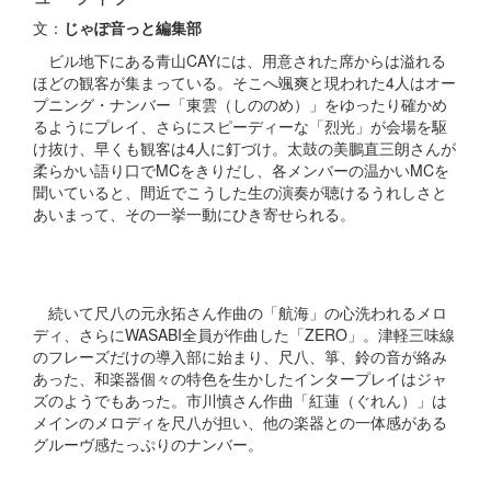
文：
じゃぽ音っと編集部
ビル地下にある青山CAYには、用意された席からは溢れる
ほどの観客が集まっている。そこへ颯爽と現われた4人はオー
プニング・ナンバー「東雲（しののめ）」をゆったり確かめ
るようにプレイ、さらにスピーディーな「烈光」が会場を駆
け抜け、早くも観客は4人に釘づけ。太鼓の美鵬直三朗さんが
柔らかい語り口でMCをきりだし、各メンバーの温かいMCを
聞いていると、間近でこうした生の演奏が聴けるうれしさと
あいまって、その一挙一動にひき寄せられる。
続いて尺八の元永拓さん作曲の「航海」の心洗われるメロ
ディ、さらにWASABI全員が作曲した「ZERO」。津軽三味線
のフレーズだけの導入部に始まり、尺八、箏、鈴の音が絡み
あった、和楽器個々の特色を生かしたインタープレイはジャ
ズのようでもあった。市川慎さん作曲「紅蓮（ぐれん）」は
メインのメロディを尺八が担い、他の楽器との一体感がある
グルーヴ感たっぷりのナンバー。