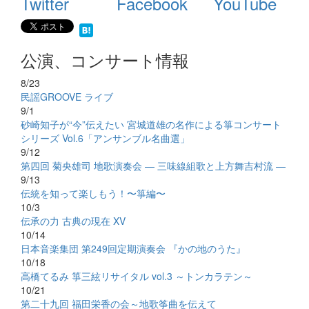
Twitter
Facebook
YouTube
公演、コンサート情報
8/23
民謡GROOVE ライブ
9/1
砂崎知子が“今”伝えたい 宮城道雄の名作による箏コンサート
シリーズ Vol.6「アンサンブル名曲選」
9/12
第四回 菊央雄司 地歌演奏会 — 三味線組歌と上方舞吉村流 —
9/13
伝統を知って楽しもう！〜箏編〜
10/3
伝承の力 古典の現在 XV
10/14
日本音楽集団 第249回定期演奏会 『かの地のうた』
10/18
高橋てるみ 箏三絃リサイタル vol.3 ～トンカラテン～
10/21
第二十九回 福田栄香の会～地歌筝曲を伝えて