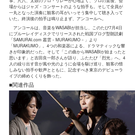
箏、尺八、太鼓のソロ・リレーが心地よく、ソロの直後、会
場からはジャズ・コンサートのような拍手も。そして全員が
一丸となった演奏に観客の耳がいっそう集中して聴き入って
いた。終演後の拍手は鳴り止まず、アンコールへ。
アンコールは、音楽をWASABIが担当し、このたび7月4日
にブルーレイディスクでリリースされた戦国ブログ型朗読劇
「SAMURAI.com 叢雲－MURAKUMO－」より
「MURAKUMO」。4つの和楽器による、ドラマティックな響
きが印象的だった。そして「この曲からWASABIが始まったと
思います」と吉田良一郎さんが語り、ふたたび「烈光」へ。4
人の繰り出す音が風や光のように会場を駆け巡り、観客の惜
しみない拍手や歓声とともに、記念すべき東京のデビューラ
イブの締めくくりを飾った。
■
関連作品