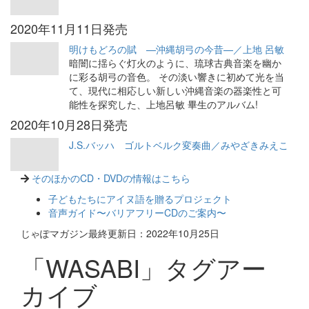
2020年11月11日発売
明けもどろの賦 —沖縄胡弓の今昔—／上地 呂敏
暗闇に揺らぐ灯火のように、琉球古典音楽を幽か
に彩る胡弓の音色。 その淡い響きに初めて光を当
て、現代に相応しい新しい沖縄音楽の器楽性と可
能性を探究した、上地呂敏 畢生のアルバム!
2020年10月28日発売
J.S.バッハ ゴルトベルク変奏曲／みやざきみえこ
そのほかのCD・DVDの情報はこちら
子どもたちにアイヌ語を贈るプロジェクト
音声ガイド〜バリアフリーCDのご案内〜
じゃぽマガジン最終更新日：2022年10月25日
「WASABI」タグアー
カイブ