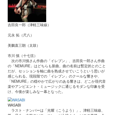
吉田良一郎（津軽三味線）
元永 拓（尺八）
美鵬直三朗（太鼓）
市川 慎（十七弦）
次の市川慎さん作曲の「イレブン」、吉田良一郎さん作曲
の「NEMURE」はどちらも新曲。曲の名前は暫定的とのこと
だが、セッションを軸に曲を熟成させていこうという思いが
感じられる。現段階での「イレブン」のクールな響きや、
「NEMURE」の穏やかで広がりのある響きは、どこか現代音
楽やアンビエント・ミュージックに通じるモダンな印象を受
け、今後が楽しみな一幕となった。
WASABI
ラスト・ナンバーは「光耀（こうよう）」。津軽三味線、