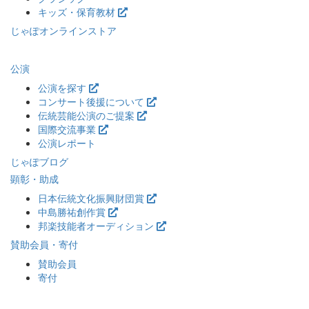
キッズ・保育教材
じゃぽオンラインストア
公演
公演を探す
コンサート後援について
伝統芸能公演のご提案
国際交流事業
公演レポート
じゃぽブログ
顕彰・助成
日本伝統文化振興財団賞
中島勝祐創作賞
邦楽技能者オーディション
賛助会員・寄付
賛助会員
寄付