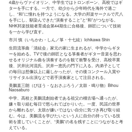
4歳からヴァイオリン、中学生ではトロンボーン、高校ではギ
ターを手にする。一方で、幼少から少年時代を海外で過ご
し、“和”に憧れを持つようになる。大学の邦楽サークルで尺八
を手にし、馴染んできた“演奏すること”と“和”がつながる。
NHK邦楽技能者育成会第44期生に合格後、師匠について技術
を一から学び直す。
市川 慎（いちかわ・しん／箏・十七絃）Ichikawa Shin
生田流箏曲「清絃会」家元の家に生まれるが、中学からギタ
ーを始める。TVで後の師匠となる箏奏者がギター音楽を思わ
せるオリジナル曲を演奏するのを観て衝撃を受け、高校卒業
後、沢井比河流氏、沢井一恵氏の門下に入る。内弟子として
の毎日は想像以上に厳しかったが、その後コンクール入賞や
リサイタル出演などで若手演奏家として注目される。
美鵬直三朗（びほう・なおさぶろう／太鼓・鳴り物）Bihou
Naosaburo
中学、高校と美鵬流創始者である祖父の稽古場へ通ったが、
嫌々取り組む毎日で怒られてばかりいた。一度、民謡の世界
から離れるが、太鼓が嫌いではない自分に気づき再び取り組
む。今は、美鵬流を学びたいという人に自分の持っている技
術を渡していくことが、“美鵬”の名を残すことにつながると考
えている。