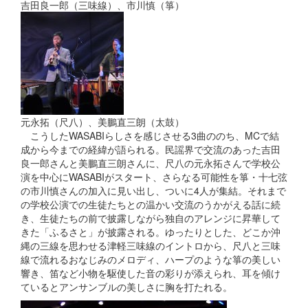
吉田良一郎（三味線）、市川慎（箏）
元永拓（尺八）、美鵬直三朗（太鼓）
こうしたWASABIらしさを感じさせる3曲ののち、MCで結
成から今までの経緯が語られる。民謡界で交流のあった吉田
良一郎さんと美鵬直三朗さんに、尺八の元永拓さんで学校公
演を中心にWASABIがスタート、さらなる可能性を箏・十七弦
の市川慎さんの加入に見い出し、ついに4人が集結。それまで
の学校公演での生徒たちとの温かい交流のうかがえる話に続
き、生徒たちの前で披露しながら独自のアレンジに昇華して
きた「ふるさと」が披露される。ゆったりとした、どこか沖
縄の三線を思わせる津軽三味線のイントロから、尺八と三味
線で流れるおなじみのメロディ、ハープのような箏の美しい
響き、笛など小物を駆使した音の彩りが添えられ、耳を傾け
ているとアンサンブルの美しさに胸を打たれる。