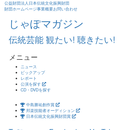
公益財団法人日本伝統文化振興財団
財団ホームページ
事業概要
お問い合わせ
じゃぽマガジン
伝統芸能 観たい! 聴きたい!
メニュー
コ
ニュース
ン
ピックアップ
テ
レポート
ン
公演を探す
ツ
CD・DVDを探す
へ
ス
中島勝祐創作賞
キ
邦楽技能者オーディション
ッ
日本伝統文化振興財団賞
プ