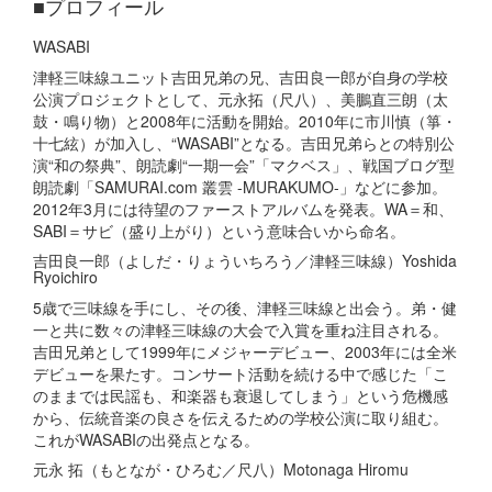
■
プロフィール
WASABI
津軽三味線ユニット吉田兄弟の兄、吉田良一郎が自身の学校
公演プロジェクトとして、元永拓（尺八）、美鵬直三朗（太
鼓・鳴り物）と2008年に活動を開始。2010年に市川慎（箏・
十七絃）が加入し、“WASABI”となる。吉田兄弟らとの特別公
演“和の祭典”、朗読劇“一期一会”「マクベス」、戦国ブログ型
朗読劇「SAMURAI.com 叢雲 -MURAKUMO-」などに参加。
2012年3月には待望のファーストアルバムを発表。WA＝和、
SABI＝サビ（盛り上がり）という意味合いから命名。
吉田良一郎（よしだ・りょういちろう／津軽三味線）Yoshida
Ryoichiro
5歳で三味線を手にし、その後、津軽三味線と出会う。弟・健
一と共に数々の津軽三味線の大会で入賞を重ね注目される。
吉田兄弟として1999年にメジャーデビュー、2003年には全米
デビューを果たす。コンサート活動を続ける中で感じた「こ
のままでは民謡も、和楽器も衰退してしまう」という危機感
から、伝統音楽の良さを伝えるための学校公演に取り組む。
これがWASABIの出発点となる。
元永 拓（もとなが・ひろむ／尺八）Motonaga Hiromu