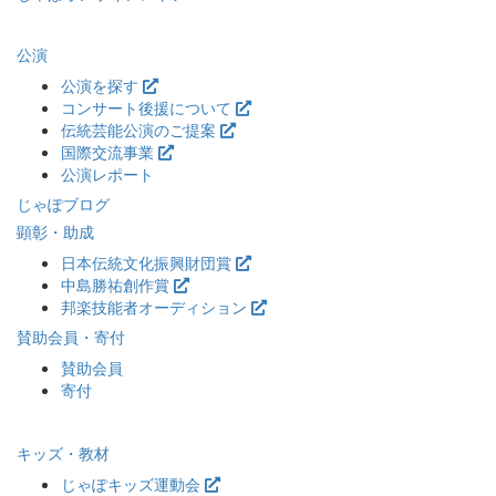
公演
公演を探す
コンサート後援について
伝統芸能公演のご提案
国際交流事業
公演レポート
じゃぽブログ
顕彰・助成
日本伝統文化振興財団賞
中島勝祐創作賞
邦楽技能者オーディション
賛助会員・寄付
賛助会員
寄付
キッズ・教材
じゃぽキッズ運動会