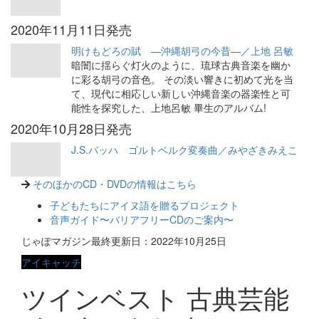
2020年11月11日発売
明けもどろの賦 —沖縄胡弓の今昔—／上地 呂敏
暗闇に揺らぐ灯火のように、琉球古典音楽を幽か
に彩る胡弓の音色。 その淡い響きに初めて光を当
て、現代に相応しい新しい沖縄音楽の器楽性と可
能性を探究した、上地呂敏 畢生のアルバム!
2020年10月28日発売
J.S.バッハ ゴルトベルク変奏曲／みやざきみえこ
そのほかのCD・DVDの情報はこちら
子どもたちにアイヌ語を贈るプロジェクト
音声ガイド〜バリアフリーCDのご案内〜
じゃぽマガジン最終更新日：2022年10月25日
アイキャッチ
ツインベスト 古典芸能