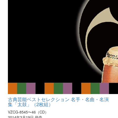
古典芸能ベストセレクション 名手・名曲・名演
集「太鼓」（2枚組）
VZCG-8545〜46（CD）
2014年3月19日 発売