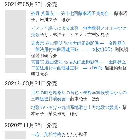
2021年05月26日発売
残月 八重衣 — 第十七回藤本昭子演奏会 —
藤本昭
子、米川文子 ほか
ピアノと語りによる哀歌 無声慟哭／オホーツク
挽歌
語り：林洋子／ピアノ：吉村安見子
真言宗 豊山聲明 弘法大師正御影供 — 金剛界立
二箇法用付中曲理趣三昧 — （2枚組CD）
迦陵頻
伽聲明研究会
真言宗 豊山聲明 弘法大師正御影供 — 金剛界立
二箇法用付中曲理趣三昧 —（DVD）
迦陵頻伽聲
明研究会
2021年03月24日発売
百年の時を甦る幻の音色～長谷幸輝検校ゆかりの
三味線披露演奏会～
藤本昭子 ほか
地歌のいろは～九州系地歌と上方地歌の競演～
藤
本昭子、菊央雄司 ほか
2020年11月25日発売
一心／英松竹梅
おもだか秋子