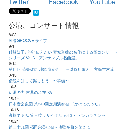
Twitter
Facebook
YouTube
公演、コンサート情報
8/23
民謡GROOVE ライブ
9/1
砂崎知子が“今”伝えたい 宮城道雄の名作による箏コンサート
シリーズ Vol.6「アンサンブル名曲選」
9/12
第四回 菊央雄司 地歌演奏会 — 三味線組歌と上方舞吉村流 —
9/13
伝統を知って楽しもう！〜箏編〜
10/3
伝承の力 古典の現在 XV
10/14
日本音楽集団 第249回定期演奏会 『かの地のうた』
10/18
高橋てるみ 箏三絃リサイタル vol.3 ～トンカラテン～
10/21
第二十九回 福田栄香の会～地歌筝曲を伝えて