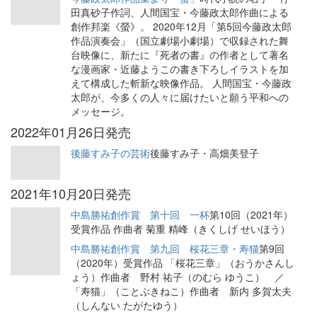
田真砂子作詞、人間国宝・今藤政太郎作曲による
創作邦楽《螢》。 2020年12月「第5回今藤政太郎
作品演奏会」（国立劇場小劇場）で収録された舞
台映像に、新たに『死者の書』の作者として著名
な漫画家・近藤ようこの書き下ろしイラストを加
えて構成した斬新な映像作品。 人間国宝・今藤政
太郎が、今多くの人々に届けたいと願う平和への
メッセージ。
2022年01月26日発売
後藤すみ子の芸術
後藤すみ子・高畑美登子
2021年10月20日発売
中島勝祐創作賞 第十回 一杯
第10回（2021年）
受賞作品 作曲者 菊重 精峰（きくしげ せいほう）
中島勝祐創作賞 第九回 桜花三章・寿猫
第9回
（2020年）受賞作品 「桜花三章」（おうかさんし
ょう）作曲者 野村 祐子（のむら ゆうこ） ／
「寿猫」（ことぶきねこ）作曲者 新内 多賀太夫
（しんない たがたゆう）