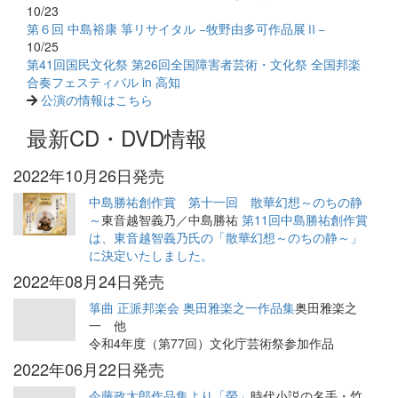
10/23
第６回 中島裕康 箏リサイタル −牧野由多可作品展Ⅱ−
10/25
第41回国民文化祭 第26回全国障害者芸術・文化祭 全国邦楽
合奏フェスティバル in 高知
公演の情報はこちら
最新CD・DVD情報
2022年10月26日発売
中島勝祐創作賞 第十一回 散華幻想～のちの静
～
東音越智義乃／中島勝祐
第11回中島勝祐創作賞
は、東音越智義乃氏の「散華幻想～のちの静～」
に決定いたしました。
2022年08月24日発売
箏曲 正派邦楽会 奥田雅楽之一作品集
奥田雅楽之
一 他
令和4年度（第77回）文化庁芸術祭参加作品
2022年06月22日発売
今藤政太郎作品集より「螢」
時代小説の名手・竹