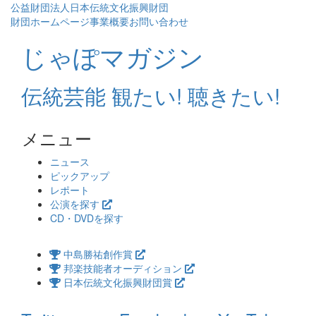
公益財団法人日本伝統文化振興財団
財団ホームページ
事業概要
お問い合わせ
じゃぽマガジン
伝統芸能 観たい! 聴きたい!
メニュー
コ
ニュース
ン
ピックアップ
テ
レポート
ン
公演を探す
ツ
CD・DVDを探す
へ
ス
中島勝祐創作賞
キ
邦楽技能者オーディション
ッ
日本伝統文化振興財団賞
プ