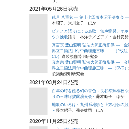
う）
2021年05月26日発売
残月 八重衣 — 第十七回藤本昭子演奏会 
本昭子、米川文子 ほか
ピアノと語りによる哀歌 無声慟哭／オホ
ツク挽歌
語り：林洋子／ピアノ：吉村安見
真言宗 豊山聲明 弘法大師正御影供 — 金
界立二箇法用付中曲理趣三昧 — （2枚組
CD）
迦陵頻伽聲明研究会
真言宗 豊山聲明 弘法大師正御影供 — 金
界立二箇法用付中曲理趣三昧 —（DVD）
陵頻伽聲明研究会
2021年03月24日発売
百年の時を甦る幻の音色～長谷幸輝検校ゆ
りの三味線披露演奏会～
藤本昭子 ほか
地歌のいろは～九州系地歌と上方地歌の競
～
藤本昭子、菊央雄司 ほか
2020年11月25日発売