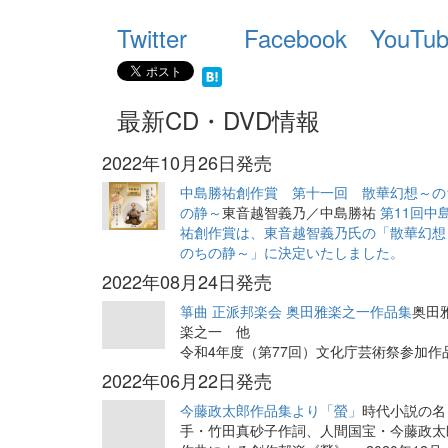
Twitter
Facebook
YouTu
最新CD・DVD情報
2022年10月26日発売
中島勝祐創作賞 第十一回 散華幻想～の
の静～
東音越智義乃／中島勝祐
第11回中
祐創作賞は、東音越智義乃氏の「散華幻想
のちの静～」に決定いたしました。
2022年08月24日発売
箏曲 正派邦楽会 奥田雅楽之一作品集
奥田
楽之一 他
令和4年度（第77回）文化庁芸術祭参加作
2022年06月22日発売
今藤政太郎作品集より「螢」
時代小説の名
手・竹田真砂子作詞、人間国宝・今藤政太