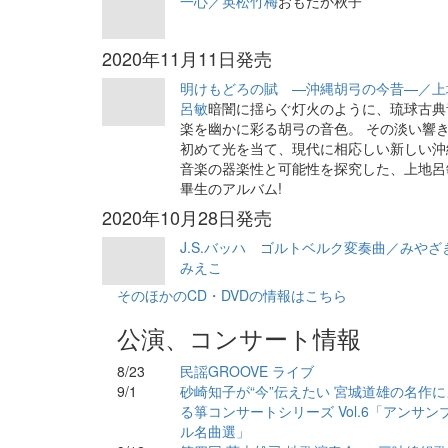
一心／英松竹梅
おもだか秋子
2020年11月11日発売
明けもどろの賦 —沖縄胡弓の今昔—／上
呂敏
暗闇に揺らぐ灯火のように、琉球古典
楽を幽かに彩る胡弓の音色。 その淡い響
初めて光を当て、現代に相応しい新しい沖
音楽の器楽性と可能性を探究した、上地呂
畢生のアルバム!
2020年10月28日発売
J.S.バッハ ゴルトベルク変奏曲／みやざ
みえこ
そのほかのCD・DVDの情報はこちら
公演、コンサート情報
8/23
民謡GROOVE ライブ
9/1
砂崎知子が“今”伝えたい 宮城道雄の名作に
る箏コンサートシリーズ Vol.6「アンサン
ル名曲選」