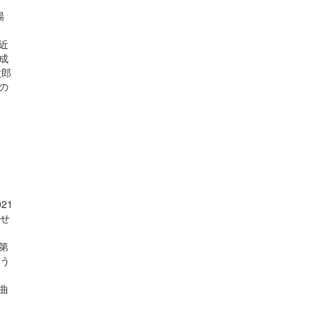
場
近
成
太郎
の
21
 せ
第
おう
ら
曲