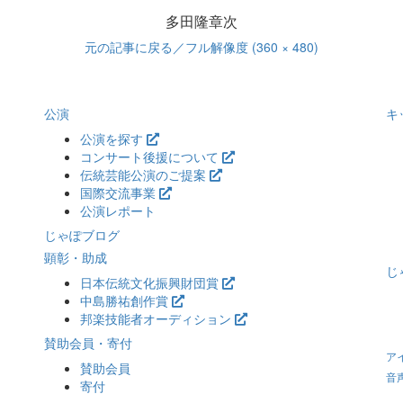
多田隆章次
元の記事に戻る
／フル解像度 (360 × 480)
公演
キ
公演を探す
コンサート後援について
伝統芸能公演のご提案
国際交流事業
公演レポート
じゃぽブログ
顕彰・助成
じ
日本伝統文化振興財団賞
中島勝祐創作賞
邦楽技能者オーディション
賛助会員・寄付
ア
賛助会員
音
寄付