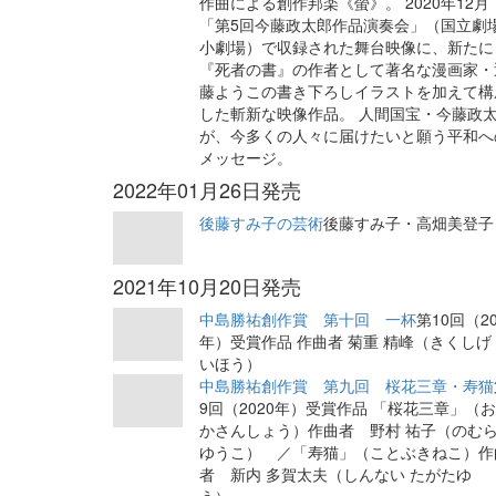
作曲による創作邦楽《螢》。 2020年12月
「第5回今藤政太郎作品演奏会」（国立劇
小劇場）で収録された舞台映像に、新たに
『死者の書』の作者として著名な漫画家・
藤ようこの書き下ろしイラストを加えて構
した斬新な映像作品。 人間国宝・今藤政
が、今多くの人々に届けたいと願う平和へ
メッセージ。
2022年01月26日発売
後藤すみ子の芸術
後藤すみ子・高畑美登子
2021年10月20日発売
中島勝祐創作賞 第十回 一杯
第10回（20
年）受賞作品 作曲者 菊重 精峰（きくしげ
いほう）
中島勝祐創作賞 第九回 桜花三章・寿猫
9回（2020年）受賞作品 「桜花三章」（
かさんしょう）作曲者 野村 祐子（のむ
ゆうこ） ／「寿猫」（ことぶきねこ）作
者 新内 多賀太夫（しんない たがたゆ