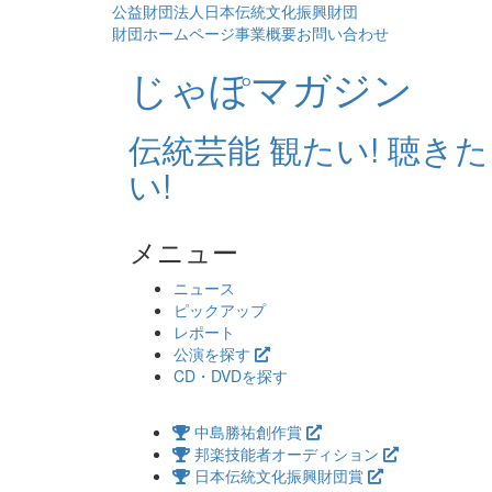
公益財団法人日本伝統文化振興財団
財団ホームページ
事業概要
お問い合わせ
じゃぽマガジン
伝統芸能 観たい! 聴きた
い!
メニュー
コ
ニュース
ン
ピックアップ
テ
レポート
ン
公演を探す
ツ
CD・DVDを探す
へ
ス
中島勝祐創作賞
キ
邦楽技能者オーディション
ッ
日本伝統文化振興財団賞
プ