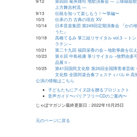
9/12
第四回 菊央雄司 地歌演奏会 — 三味線組
上方舞吉村流 —
9/13
伝統を知って楽しもう！〜箏編〜
10/3
伝承の力 古典の現在 XV
10/14
日本音楽集団 第249回定期演奏会 『かの
うた』
10/18
高橋てるみ 箏三絃リサイタル vol.3 ～ト
ラテン～
10/21
第二十九回 福田栄香の会～地歌筝曲を伝
10/23
第６回 中島裕康 箏リサイタル −牧野由多
品展Ⅱ−
10/25
第41回国民文化祭 第26回全国障害者芸術
文化祭 全国邦楽合奏フェスティバル in 高
公演の情報はこちら
子どもたちにアイヌ語を贈るプロジェクト
音声ガイド〜バリアフリーCDのご案内〜
じゃぽマガジン最終更新日：2022年10月25日
元のページに戻る