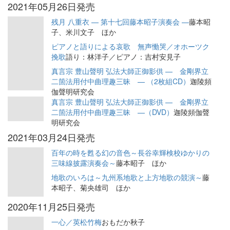
2021年05月26日発売
残月 八重衣 — 第十七回藤本昭子演奏会 —
藤本昭
子、米川文子 ほか
ピアノと語りによる哀歌 無声慟哭／オホーツク
挽歌
語り：林洋子／ピアノ：吉村安見子
真言宗 豊山聲明 弘法大師正御影供 — 金剛界立
二箇法用付中曲理趣三昧 — （2枚組CD）
迦陵頻
伽聲明研究会
真言宗 豊山聲明 弘法大師正御影供 — 金剛界立
二箇法用付中曲理趣三昧 —（DVD）
迦陵頻伽聲
明研究会
2021年03月24日発売
百年の時を甦る幻の音色～長谷幸輝検校ゆかりの
三味線披露演奏会～
藤本昭子 ほか
地歌のいろは～九州系地歌と上方地歌の競演～
藤
本昭子、菊央雄司 ほか
2020年11月25日発売
一心／英松竹梅
おもだか秋子