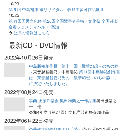
10/23
第６回 中島裕康 箏リサイタル −牧野由多可作品展Ⅱ−
10/25
第41回国民文化祭 第26回全国障害者芸術・文化祭 全国邦楽
合奏フェスティバル in 高知
公演の情報はこちら
最新CD・DVD情報
2022年10月26日発売
中島勝祐創作賞 第十一回 散華幻想～のちの静
～
東音越智義乃／中島勝祐
第11回中島勝祐創作賞
は、東音越智義乃氏の「散華幻想～のちの静～」
に決定いたしました。
2022年08月24日発売
箏曲 正派邦楽会 奥田雅楽之一作品集
奥田雅楽之
一 他
令和4年度（第77回）文化庁芸術祭参加作品
2022年06月22日発売
今藤政太郎作品集より「螢」
時代小説の名手・竹