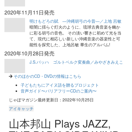
2020年11月11日発売
明けもどろの賦 —沖縄胡弓の今昔—／上地 呂敏
暗闇に揺らぐ灯火のように、琉球古典音楽を幽か
に彩る胡弓の音色。 その淡い響きに初めて光を当
て、現代に相応しい新しい沖縄音楽の器楽性と可
能性を探究した、上地呂敏 畢生のアルバム!
2020年10月28日発売
J.S.バッハ ゴルトベルク変奏曲／みやざきみえこ
そのほかのCD・DVDの情報はこちら
子どもたちにアイヌ語を贈るプロジェクト
音声ガイド〜バリアフリーCDのご案内〜
じゃぽマガジン最終更新日：2022年10月25日
アイキャッチ
山本邦山 Plays JAZZ,