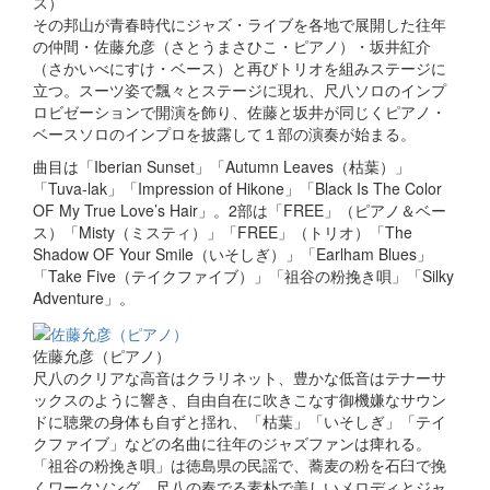
ス）
その邦山が青春時代にジャズ・ライブを各地で展開した往年
の仲間・佐藤允彦（さとうまさひこ・ピアノ）・坂井紅介
（さかいべにすけ・ベース）と再びトリオを組みステージに
立つ。スーツ姿で飄々とステージに現れ、尺八ソロのインプ
ロビゼーションで開演を飾り、佐藤と坂井が同じくピアノ・
ベースソロのインプロを披露して１部の演奏が始まる。
曲目は「Iberian Sunset」「Autumn Leaves（枯葉）」
「Tuva-lak」「Impression of Hikone」「Black Is The Color
OF My True Love’s Hair」。2部は「FREE」（ピアノ＆ベー
ス）「Misty（ミスティ）」「FREE」（トリオ）「The
Shadow OF Your Smile（いそしぎ）」「Earlham Blues」
「Take Five（テイクファイブ）」「祖谷の粉挽き唄」「Silky
Adventure」。
佐藤允彦（ピアノ）
尺八のクリアな高音はクラリネット、豊かな低音はテナーサ
ックスのように響き、自由自在に吹きこなす御機嫌なサウン
ドに聴衆の身体も自ずと揺れ、「枯葉」「いそしぎ」「テイ
クファイブ」などの名曲に往年のジャズファンは痺れる。
「祖谷の粉挽き唄」は徳島県の民謡で、蕎麦の粉を石臼で挽
くワークソング。尺八の奏でる素朴で美しいメロディとジャ