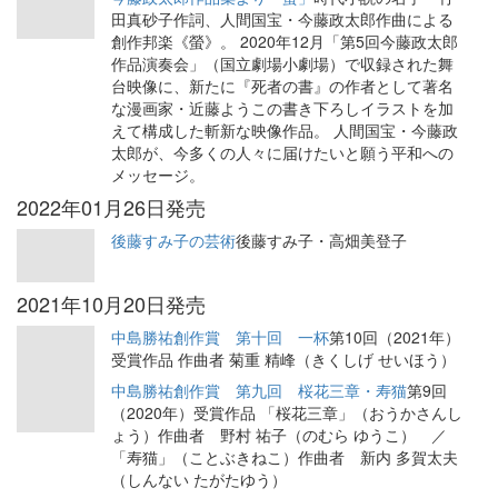
田真砂子作詞、人間国宝・今藤政太郎作曲による
創作邦楽《螢》。 2020年12月「第5回今藤政太郎
作品演奏会」（国立劇場小劇場）で収録された舞
台映像に、新たに『死者の書』の作者として著名
な漫画家・近藤ようこの書き下ろしイラストを加
えて構成した斬新な映像作品。 人間国宝・今藤政
太郎が、今多くの人々に届けたいと願う平和への
メッセージ。
2022年01月26日発売
後藤すみ子の芸術
後藤すみ子・高畑美登子
2021年10月20日発売
中島勝祐創作賞 第十回 一杯
第10回（2021年）
受賞作品 作曲者 菊重 精峰（きくしげ せいほう）
中島勝祐創作賞 第九回 桜花三章・寿猫
第9回
（2020年）受賞作品 「桜花三章」（おうかさんし
ょう）作曲者 野村 祐子（のむら ゆうこ） ／
「寿猫」（ことぶきねこ）作曲者 新内 多賀太夫
（しんない たがたゆう）