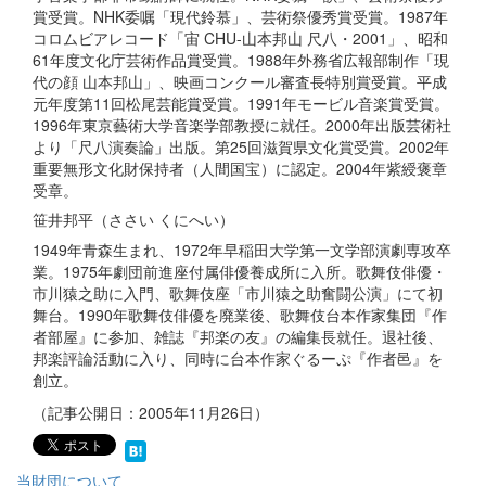
賞受賞。NHK委嘱「現代鈴慕」、芸術祭優秀賞受賞。1987年
コロムビアレコード「宙 CHU-山本邦山 尺八・2001」、昭和
61年度文化庁芸術作品賞受賞。1988年外務省広報部制作「現
代の顔 山本邦山」、映画コンクール審査長特別賞受賞。平成
元年度第11回松尾芸能賞受賞。1991年モービル音楽賞受賞。
1996年東京藝術大学音楽学部教授に就任。2000年出版芸術社
より「尺八演奏論」出版。第25回滋賀県文化賞受賞。2002年
重要無形文化財保持者（人間国宝）に認定。2004年紫綬褒章
受章。
笹井邦平（ささい くにへい）
1949年青森生まれ、1972年早稲田大学第一文学部演劇専攻卒
業。1975年劇団前進座付属俳優養成所に入所。歌舞伎俳優・
市川猿之助に入門、歌舞伎座「市川猿之助奮闘公演」にて初
舞台。1990年歌舞伎俳優を廃業後、歌舞伎台本作家集団『作
者部屋』に参加、雑誌『邦楽の友』の編集長就任。退社後、
邦楽評論活動に入り、同時に台本作家ぐるーぷ『作者邑』を
創立。
（記事公開日：2005年11月26日）
当財団について