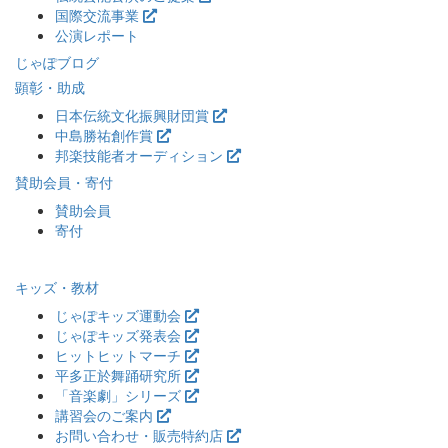
国際交流事業
公演レポート
じゃぽブログ
顕彰・助成
日本伝統文化振興財団賞
中島勝祐創作賞
邦楽技能者オーディション
賛助会員・寄付
賛助会員
寄付
キッズ・教材
じゃぽキッズ運動会
じゃぽキッズ発表会
ヒットヒットマーチ
平多正於舞踊研究所
「音楽劇」シリーズ
講習会のご案内
お問い合わせ・販売特約店