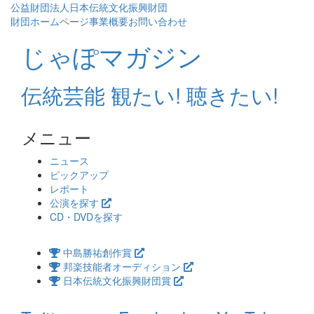
公益財団法人日本伝統文化振興財団
財団ホームページ
事業概要
お問い合わせ
じゃぽマガジン
伝統芸能 観たい! 聴きたい!
メニュー
コ
ニュース
ン
ピックアップ
テ
レポート
ン
公演を探す
ツ
CD・DVDを探す
へ
ス
中島勝祐創作賞
キ
邦楽技能者オーディション
ッ
日本伝統文化振興財団賞
プ