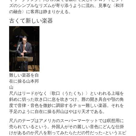
ズのシンプルなリズムが寄り添うように流れ、見事な〈和洋
の融合〉に客席は静まりかえる。
古くて新しい楽器
難しい楽器を自
在に操る山本邦
山
尺八はリードがなく〈歌口（うたくち）〉といわれる上端を
斜めに切った吹き口に息を吹きつけ、唇の開き具合や顎の角
度で音律・音色を微妙に調節するチョー難しい楽器。それを
手足のように自在に操る邦山はやはり天才である。
尺八のテープはアメリカのスーパーマーケットでは瞑想用に
売られているという。外国人がその麗しい音色にどんな仕掛
けがあるのか尺八を割ってみたらただの竹だった−というエピ