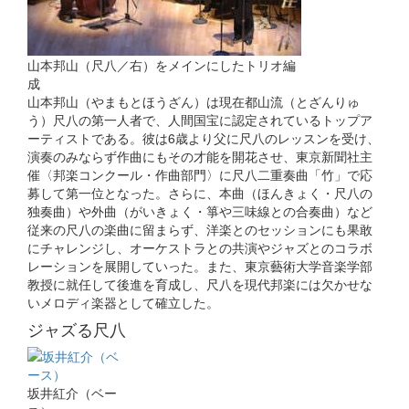
山本邦山（尺八／右）をメインにしたトリオ編
成
山本邦山（やまもとほうざん）は現在都山流（とざんりゅ
う）尺八の第一人者で、人間国宝に認定されているトップア
ーティストである。彼は6歳より父に尺八のレッスンを受け、
演奏のみならず作曲にもその才能を開花させ、東京新聞社主
催〈邦楽コンクール・作曲部門〉に尺八二重奏曲「竹」で応
募して第一位となった。さらに、本曲（ほんきょく・尺八の
独奏曲）や外曲（がいきょく・箏や三味線との合奏曲）など
従来の尺八の楽曲に留まらず、洋楽とのセッションにも果敢
にチャレンジし、オーケストラとの共演やジャズとのコラボ
レーションを展開していった。また、東京藝術大学音楽学部
教授に就任して後進を育成し、尺八を現代邦楽には欠かせな
いメロディ楽器として確立した。
ジャズる尺八
坂井紅介（ベー