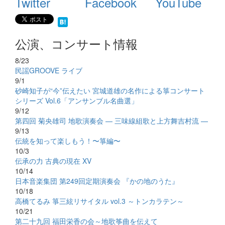
Twitter
Facebook
YouTube
公演、コンサート情報
8/23
民謡GROOVE ライブ
9/1
砂崎知子が“今”伝えたい 宮城道雄の名作による箏コンサート
シリーズ Vol.6「アンサンブル名曲選」
9/12
第四回 菊央雄司 地歌演奏会 — 三味線組歌と上方舞吉村流 —
9/13
伝統を知って楽しもう！〜箏編〜
10/3
伝承の力 古典の現在 XV
10/14
日本音楽集団 第249回定期演奏会 『かの地のうた』
10/18
高橋てるみ 箏三絃リサイタル vol.3 ～トンカラテン～
10/21
第二十九回 福田栄香の会～地歌筝曲を伝えて