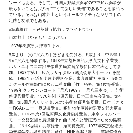
ソードもある。そして、外国人邦楽演奏家の中で尺八奏者が
最も多いことは尺八が”古くて新しい楽器”であることを物語っ
ている。それは山本邦山というオールマイティなソリストの
足跡と功績でもある。
※
写真提供：三好英輔（協力：ブライトワン）
山本邦山（やまもと ほうざん）
1937年滋賀県大津市生まれ。
6歳より、父に尺八の手ほどきを受ける。9歳より、中西蝶山
師に尺八を師事する。1958年京都外国語大学英文科卒業後、
パリ・ユネスコ本部主催世界民族音楽祭に日本代表として参
加。1959年第1回尺八リサイタル（滋賀会館大ホール）を開
催。1962年正派音楽院楽理科卒業。東京新聞社主催・邦楽コ
ンクール作曲部門に尺八二重奏曲「竹」発表、第1位を受賞。
1969年クラウンレコード「尺八1969」（尺八三本会）、芸術
祭優秀賞受賞。1970年NHK優秀賞、日本三曲協会受賞。第4
回、第5回尺八リサイタルにて芸術祭優秀賞受賞。日本ビクタ
ーRCAレコード奨励賞受賞。昭和49年度芸術選奨文部大臣賞
受賞。1976年第1回滋賀県文化奨励賞受賞。東京フィルハー
モニー交響楽団と廣瀬量平作曲「尺八と管弦楽のための協奏
曲」（NHK委嘱）共演録音、尾高賞受賞。1977年東京藝術大
学音楽学部非常勤講師に就任。NHK委嘱「韻」、芸術祭優秀