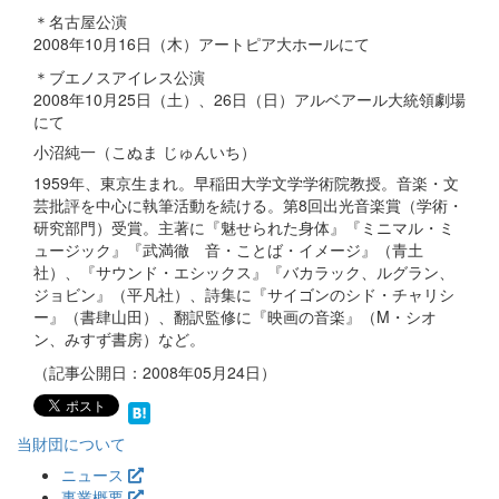
＊名古屋公演
2008年10月16日（木）アートピア大ホールにて
＊ブエノスアイレス公演
2008年10月25日（土）、26日（日）アルベアール大統領劇場
にて
小沼純一（こぬま じゅんいち）
1959年、東京生まれ。早稲田大学文学学術院教授。音楽・文
芸批評を中心に執筆活動を続ける。第8回出光音楽賞（学術・
研究部門）受賞。主著に『魅せられた身体』『ミニマル・ミ
ュージック』『武満徹 音・ことば・イメージ』（青土
社）、『サウンド・エシックス』『バカラック、ルグラン、
ジョビン』（平凡社）、詩集に『サイゴンのシド・チャリシ
ー』（書肆山田）、翻訳監修に『映画の音楽』（M・シオ
ン、みすず書房）など。
（記事公開日：2008年05月24日）
当財団について
ニュース
事業概要