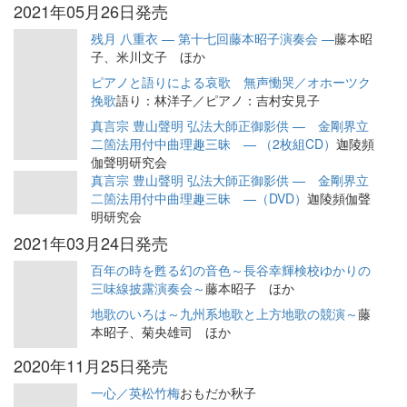
2021年05月26日発売
残月 八重衣 — 第十七回藤本昭子演奏会 —
藤本昭
子、米川文子 ほか
ピアノと語りによる哀歌 無声慟哭／オホーツク
挽歌
語り：林洋子／ピアノ：吉村安見子
真言宗 豊山聲明 弘法大師正御影供 — 金剛界立
二箇法用付中曲理趣三昧 — （2枚組CD）
迦陵頻
伽聲明研究会
真言宗 豊山聲明 弘法大師正御影供 — 金剛界立
二箇法用付中曲理趣三昧 —（DVD）
迦陵頻伽聲
明研究会
2021年03月24日発売
百年の時を甦る幻の音色～長谷幸輝検校ゆかりの
三味線披露演奏会～
藤本昭子 ほか
地歌のいろは～九州系地歌と上方地歌の競演～
藤
本昭子、菊央雄司 ほか
2020年11月25日発売
一心／英松竹梅
おもだか秋子