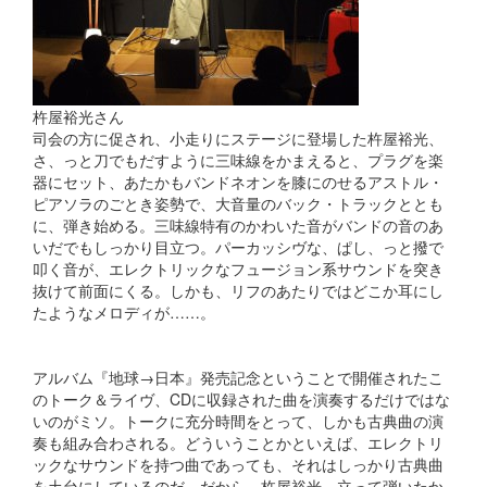
杵屋裕光さん
司会の方に促され、小走りにステージに登場した杵屋裕光、
さ、っと刀でもだすように三味線をかまえると、プラグを楽
器にセット、あたかもバンドネオンを膝にのせるアストル・
ピアソラのごとき姿勢で、大音量のバック・トラックととも
に、弾き始める。三味線特有のかわいた音がバンドの音のあ
いだでもしっかり目立つ。パーカッシヴな、ぱし、っと撥で
叩く音が、エレクトリックなフュージョン系サウンドを突き
抜けて前面にくる。しかも、リフのあたりではどこか耳にし
たようなメロディが……。
アルバム『地球→日本』発売記念ということで開催されたこ
のトーク＆ライヴ、CDに収録された曲を演奏するだけではな
いのがミソ。トークに充分時間をとって、しかも古典曲の演
奏も組み合わされる。どういうことかといえば、エレクトリ
ックなサウンドを持つ曲であっても、それはしっかり古典曲
を土台にしているのだ。だから、杵屋裕光、立って弾いたか