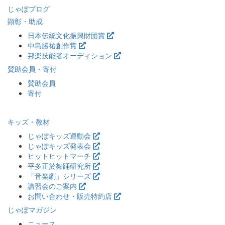
じゃぽブログ
顕彰・助成
日本伝統文化振興財団賞
中島勝祐創作賞
邦楽技能者オーディション
賛助会員・寄付
賛助会員
寄付
キッズ・教材
じゃぽキッズ運動会
じゃぽキッズ発表会
ヒットヒットマーチ
平多正於舞踊研究所
「音楽劇」シリーズ
講習会のご案内
お問い合わせ・販売特約店
じゃぽマガジン
ニュース