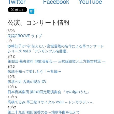
Twitter
Facebook
YouTube
公演、コンサート情報
8/23
民謡GROOVE ライブ
9/1
砂崎知子が“今”伝えたい 宮城道雄の名作による箏コンサート
シリーズ Vol.6「アンサンブル名曲選」
9/12
第四回 菊央雄司 地歌演奏会 — 三味線組歌と上方舞吉村流 —
9/13
伝統を知って楽しもう！〜箏編〜
10/3
伝承の力 古典の現在 XV
10/14
日本音楽集団 第249回定期演奏会 『かの地のうた』
10/18
高橋てるみ 箏三絃リサイタル vol.3 ～トンカラテン～
10/21
第二十九回 福田栄香の会～地歌筝曲を伝えて