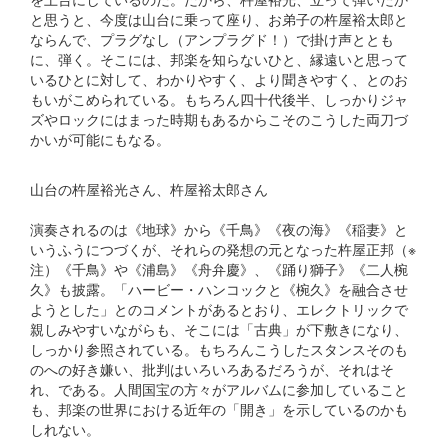
と思うと、今度は山台に乗って座り、お弟子の杵屋裕太郎と
ならんで、プラグなし（アンプラグド！）で掛け声ととも
に、弾く。そこには、邦楽を知らないひと、縁遠いと思って
いるひとに対して、わかりやすく、より聞きやすく、とのお
もいがこめられている。もちろん四十代後半、しっかりジャ
ズやロックにはまった時期もあるからこそのこうした両刀づ
かいが可能にもなる。
山台の杵屋裕光さん、杵屋裕太郎さん
演奏されるのは《地球》から《千鳥》《夜の海》《稲妻》と
いうふうにつづくが、それらの発想の元となった杵屋正邦（
※
注）《千鳥》や《浦島》《舟弁慶》、《踊り獅子》《二人椀
久》も披露。「ハービー・ハンコックと《椀久》を融合させ
ようとした」とのコメントがあるとおり、エレクトリックで
親しみやすいながらも、そこには「古典」が下敷きになり、
しっかり参照されている。もちろんこうしたスタンスそのも
のへの好き嫌い、批判はいろいろあるだろうが、それはそ
れ、である。人間国宝の方々がアルバムに参加していること
も、邦楽の世界における近年の「開き」を示しているのかも
しれない。