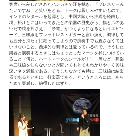
客席から差しだされたハンカチで汗を拭き、「プレスリーみ
たいですね」と笑いをとる。トークは親しみやすいもので、
インドのシタールを起源とし、中国大陸から沖縄を経由し、
堺、松江とにはいってきたとの楽器の歴史から、指と爪のあ
いだで絃を押さえ、「糸道」がつくようになるというエピソ
ード、三味線をフレットレス・ギターと言い換え、調律して
も五分と持たずに狂ってしまうので演奏中でも直さなくては
いけないこと、西洋的な調律とは違っているので、そうした
楽器と演奏するときにはちょっとしたマークを棹につけてい
ること（何と、ハートマークのシールが！）、等など、邦楽
や三味線を知らないひとが聞いてもとてもわかりやすく興味
深いネタ満載である。そうしたなかでも特に、三味線は絃楽
器であるとともに、打楽器である、というところには、あら
ためて実感し、納得したはずだ。