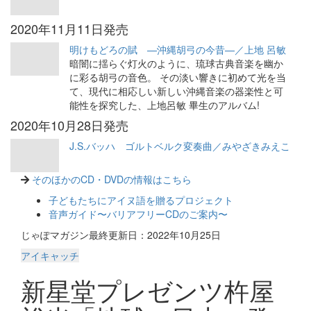
2020年11月11日発売
明けもどろの賦 —沖縄胡弓の今昔—／上地 呂敏
暗闇に揺らぐ灯火のように、琉球古典音楽を幽か
に彩る胡弓の音色。 その淡い響きに初めて光を当
て、現代に相応しい新しい沖縄音楽の器楽性と可
能性を探究した、上地呂敏 畢生のアルバム!
2020年10月28日発売
J.S.バッハ ゴルトベルク変奏曲／みやざきみえこ
そのほかのCD・DVDの情報はこちら
子どもたちにアイヌ語を贈るプロジェクト
音声ガイド〜バリアフリーCDのご案内〜
じゃぽマガジン最終更新日：2022年10月25日
アイキャッチ
新星堂プレゼンツ杵屋