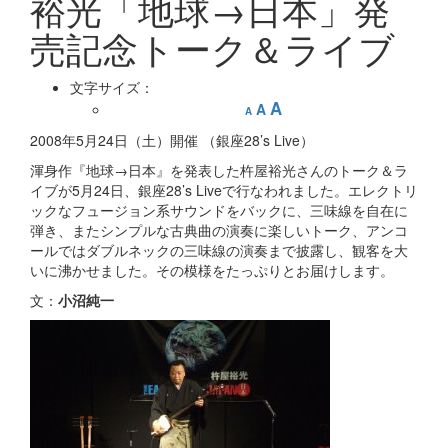
裕光「地球→日本」発
売記念トーク＆ライブ
文字サイズ：
A
A
A
2008年5月24日（土）開催 （銀座28’s Live）
渾身作『地球→日本』を発表した杵屋裕光さんのトーク＆ラ
イブが5月24日、銀座28’s Liveで行なわれました。エレクトリ
ックなフュージョン系サウンドをバックに、三味線を自在に
弾き、またシンプルな古典曲の演奏に楽しいトーク、アンコ
ールではダブルネックの三味線の演奏まで披露し、観客を大
いに沸かせました。その模様をたっぷりとお届けします。
文：
小沼純一