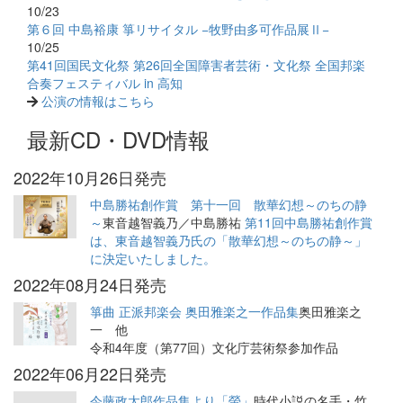
10/23
第６回 中島裕康 箏リサイタル −牧野由多可作品展Ⅱ−
10/25
第41回国民文化祭 第26回全国障害者芸術・文化祭 全国邦楽
合奏フェスティバル in 高知
公演の情報はこちら
最新CD・DVD情報
2022年10月26日発売
中島勝祐創作賞 第十一回 散華幻想～のちの静
～
東音越智義乃／中島勝祐
第11回中島勝祐創作賞
は、東音越智義乃氏の「散華幻想～のちの静～」
に決定いたしました。
2022年08月24日発売
箏曲 正派邦楽会 奥田雅楽之一作品集
奥田雅楽之
一 他
令和4年度（第77回）文化庁芸術祭参加作品
2022年06月22日発売
今藤政太郎作品集より「螢」
時代小説の名手・竹