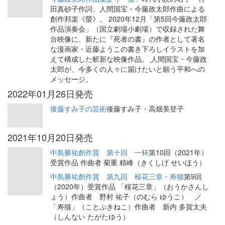
田真砂子作詞、人間国宝・今藤政太郎作曲による
創作邦楽《螢》。 2020年12月「第5回今藤政太郎
作品演奏会」（国立劇場小劇場）で収録された舞
台映像に、新たに『死者の書』の作者として著名
な漫画家・近藤ようこの書き下ろしイラストを加
えて構成した斬新な映像作品。 人間国宝・今藤政
太郎が、今多くの人々に届けたいと願う平和への
メッセージ。
2022年01月26日発売
後藤すみ子の芸術
後藤すみ子・高畑美登子
2021年10月20日発売
中島勝祐創作賞 第十回 一杯
第10回（2021年）
受賞作品 作曲者 菊重 精峰（きくしげ せいほう）
中島勝祐創作賞 第九回 桜花三章・寿猫
第9回
（2020年）受賞作品 「桜花三章」（おうかさんし
ょう）作曲者 野村 祐子（のむら ゆうこ） ／
「寿猫」（ことぶきねこ）作曲者 新内 多賀太夫
（しんない たがたゆう）