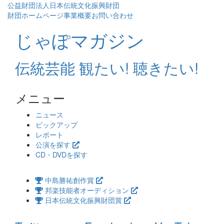
公益財団法人日本伝統文化振興財団
財団ホームページ
事業概要
お問い合わせ
じゃぽマガジン
伝統芸能 観たい! 聴きたい!
メニュー
コ
ニュース
ン
ピックアップ
テ
レポート
ン
公演を探す
ツ
CD・DVDを探す
へ
ス
中島勝祐創作賞
キ
邦楽技能者オーディション
ッ
日本伝統文化振興財団賞
プ