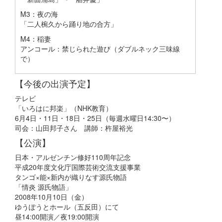
M3：夜の海
「二人椀久から踊り地の合方」
M4：稲妻
アンコール：禁じられた遊び（ダブルネック三味線
で）
【今後の出演予定】
テレビ
「いろはに邦楽」（NHK教育）
6月4日・11日・18日・25日（毎週水曜日14:30〜）
司会：山田邦子さん 講師：杵屋裕光
【公演】
日本・アルゼンチン修好110周年記念
平成20年度文化庁国際芸術交流支援事業
タンゴ×能×新内が織りなす源氏物語
「情炎 源氏物語」
2008年10月10日（金）
ゆうぽうとホール（五反田）にて
昼14:00開演／夜19:00開演