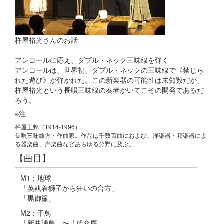
杵屋裕光さんのお話
アンコールに応え、ダブル・ネック三味線を弾く
アンコールは、世界初、ダブル・ネックの三味線で《禁じら
れた遊び》が弾かれた。この新楽器の可能性は未知数だが、
杵屋裕光という長唄三味線の奏者がいてこその開発であるだ
ろう。
※
注
杵屋正邦（1914-1996）
長唄三味線方・作曲家。作品は千数百曲におよび、洋楽器・邦楽器によ
る器楽曲、声楽曲などあらゆる分野に及ぶ。
【曲目】
M1：地球
「英執着獅子から狂いの合方」
「黒御簾」
M2：千鳥
「新曲浦島」〜「船弁慶」