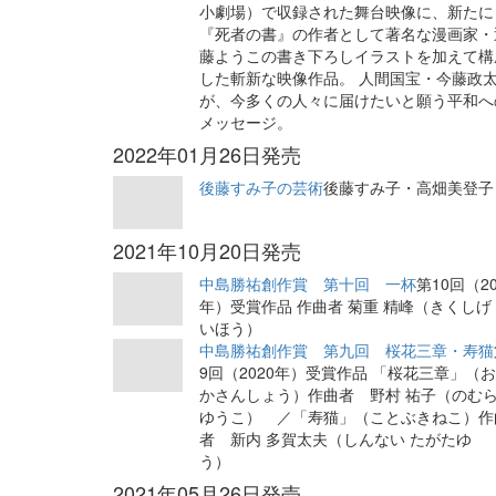
小劇場）で収録された舞台映像に、新たに
『死者の書』の作者として著名な漫画家・
藤ようこの書き下ろしイラストを加えて構
した斬新な映像作品。 人間国宝・今藤政
が、今多くの人々に届けたいと願う平和へ
メッセージ。
2022年01月26日発売
後藤すみ子の芸術
後藤すみ子・高畑美登子
2021年10月20日発売
中島勝祐創作賞 第十回 一杯
第10回（20
年）受賞作品 作曲者 菊重 精峰（きくしげ
いほう）
中島勝祐創作賞 第九回 桜花三章・寿猫
9回（2020年）受賞作品 「桜花三章」（
かさんしょう）作曲者 野村 祐子（のむ
ゆうこ） ／「寿猫」（ことぶきねこ）作
者 新内 多賀太夫（しんない たがたゆ
う）
2021年05月26日発売