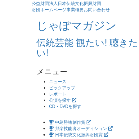
公益財団法人日本伝統文化振興財団
財団ホームページ
事業概要
お問い合わせ
じゃぽマガジン
伝統芸能 観たい! 聴きた
い!
メニュー
コ
ニュース
ン
ピックアップ
テ
レポート
ン
公演を探す
ツ
CD・DVDを探す
へ
ス
中島勝祐創作賞
キ
邦楽技能者オーディション
ッ
日本伝統文化振興財団賞
プ