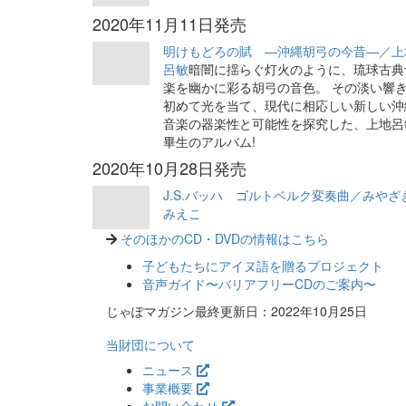
2020年11月11日発売
明けもどろの賦 —沖縄胡弓の今昔—／上
呂敏
暗闇に揺らぐ灯火のように、琉球古典
楽を幽かに彩る胡弓の音色。 その淡い響
初めて光を当て、現代に相応しい新しい沖
音楽の器楽性と可能性を探究した、上地呂
畢生のアルバム!
2020年10月28日発売
J.S.バッハ ゴルトベルク変奏曲／みやざ
みえこ
そのほかのCD・DVDの情報はこちら
子どもたちにアイヌ語を贈るプロジェクト
音声ガイド〜バリアフリーCDのご案内〜
じゃぽマガジン最終更新日：2022年10月25日
当財団について
ニュース
事業概要