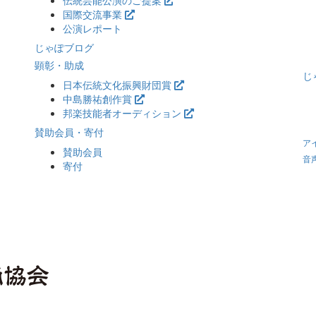
伝統芸能公演のご提案
国際交流事業
公演レポート
じゃぽブログ
顕彰・助成
じ
日本伝統文化振興財団賞
中島勝祐創作賞
邦楽技能者オーディション
賛助会員・寄付
ア
賛助会員
音
寄付