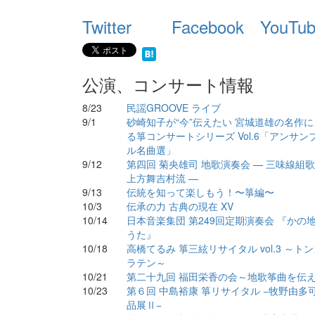
Twitter
Facebook
YouTu
公演、コンサート情報
8/23
民謡GROOVE ライブ
9/1
砂崎知子が“今”伝えたい 宮城道雄の名作に
る箏コンサートシリーズ Vol.6「アンサン
ル名曲選」
9/12
第四回 菊央雄司 地歌演奏会 — 三味線組
上方舞吉村流 —
9/13
伝統を知って楽しもう！〜箏編〜
10/3
伝承の力 古典の現在 XV
10/14
日本音楽集団 第249回定期演奏会 『かの
うた』
10/18
高橋てるみ 箏三絃リサイタル vol.3 ～ト
ラテン～
10/21
第二十九回 福田栄香の会～地歌筝曲を伝
10/23
第６回 中島裕康 箏リサイタル −牧野由多
品展Ⅱ−