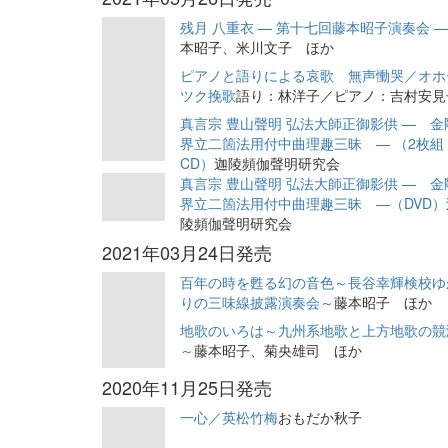
残月 八重衣 — 第十七回藤本昭子演奏会 
本昭子、米川文子 ほか
ピアノと語りによる哀歌 無声慟哭／オホ
ツク挽歌
語り：林洋子／ピアノ：吉村安見
真言宗 豊山聲明 弘法大師正御影供 — 金
界立二箇法用付中曲理趣三昧 — （2枚組
CD）
迦陵頻伽聲明研究会
真言宗 豊山聲明 弘法大師正御影供 — 金
界立二箇法用付中曲理趣三昧 —（DVD）
陵頻伽聲明研究会
2021年03月24日発売
百年の時を甦る幻の音色～長谷幸輝検校ゆ
りの三味線披露演奏会～
藤本昭子 ほか
地歌のいろは～九州系地歌と上方地歌の競
～
藤本昭子、菊央雄司 ほか
2020年11月25日発売
一心／英松竹梅
おもだか秋子