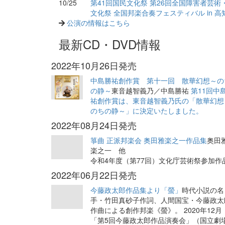
10/25
第41回国民文化祭 第26回全国障害者芸術
文化祭 全国邦楽合奏フェスティバル in 高
公演の情報はこちら
最新CD・DVD情報
2022年10月26日発売
中島勝祐創作賞 第十一回 散華幻想～の
の静～
東音越智義乃／中島勝祐
第11回中
祐創作賞は、東音越智義乃氏の「散華幻想
のちの静～」に決定いたしました。
2022年08月24日発売
箏曲 正派邦楽会 奥田雅楽之一作品集
奥田
楽之一 他
令和4年度（第77回）文化庁芸術祭参加作
2022年06月22日発売
今藤政太郎作品集より「螢」
時代小説の名
手・竹田真砂子作詞、人間国宝・今藤政太
作曲による創作邦楽《螢》。 2020年12月
「第5回今藤政太郎作品演奏会」（国立劇