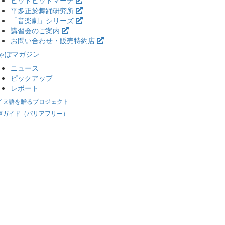
ヒットヒットマーチ
平多正於舞踊研究所
「音楽劇」シリーズ
講習会のご案内
お問い合わせ・販売特約店
ゃぽマガジン
ニュース
ピックアップ
レポート
イヌ語を贈るプロジェクト
声ガイド（バリアフリー）