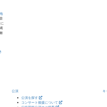
地
音
きに
縄
敏
き
公演
キ
公演を探す
コンサート後援について