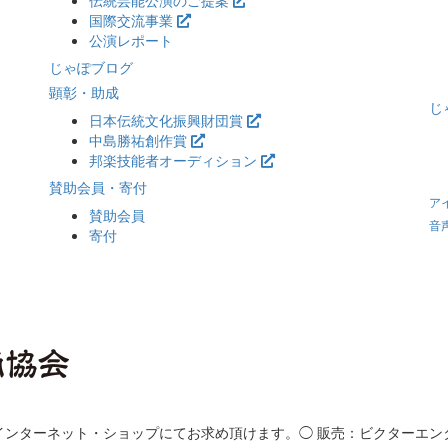
伝統芸能公演のご提案
国際交流事業
公演レポート
じゃぽブログ
顕彰・助成
じ
日本伝統文化振興財団賞
中島勝祐創作賞
邦楽技能者オーディション
賛助会員・寄付
ア
賛助会員
音
寄付
インターネット・ショップにてお求め頂けます。◯ 販売：ビクターエン