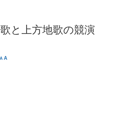
地歌と上方地歌の競演
A
A