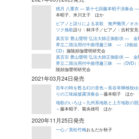
残月 八重衣 — 第十七回藤本昭子演奏会 
本昭子、米川文子 ほか
ピアノと語りによる哀歌 無声慟哭／オホ
ツク挽歌
語り：林洋子／ピアノ：吉村安見
真言宗 豊山聲明 弘法大師正御影供 — 金
界立二箇法用付中曲理趣三昧 — （2枚組
CD）
迦陵頻伽聲明研究会
真言宗 豊山聲明 弘法大師正御影供 — 金
界立二箇法用付中曲理趣三昧 —（DVD）
陵頻伽聲明研究会
2021年03月24日発売
百年の時を甦る幻の音色～長谷幸輝検校ゆ
りの三味線披露演奏会～
藤本昭子 ほか
地歌のいろは～九州系地歌と上方地歌の競
～
藤本昭子、菊央雄司 ほか
2020年11月25日発売
一心／英松竹梅
おもだか秋子