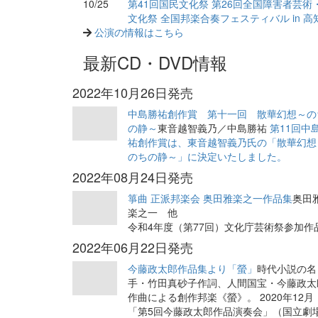
10/25
第41回国民文化祭 第26回全国障害者芸術
文化祭 全国邦楽合奏フェスティバル in 高
公演の情報はこちら
最新CD・DVD情報
2022年10月26日発売
中島勝祐創作賞 第十一回 散華幻想～の
の静～
東音越智義乃／中島勝祐
第11回中
祐創作賞は、東音越智義乃氏の「散華幻想
のちの静～」に決定いたしました。
2022年08月24日発売
箏曲 正派邦楽会 奥田雅楽之一作品集
奥田
楽之一 他
令和4年度（第77回）文化庁芸術祭参加作
2022年06月22日発売
今藤政太郎作品集より「螢」
時代小説の名
手・竹田真砂子作詞、人間国宝・今藤政太
作曲による創作邦楽《螢》。 2020年12月
「第5回今藤政太郎作品演奏会」（国立劇