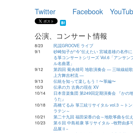
Twitter
Facebook
YouTu
公演、コンサート情報
8/23
民謡GROOVE ライブ
9/1
砂崎知子が“今”伝えたい 宮城道雄の名作に
る箏コンサートシリーズ Vol.6「アンサン
ル名曲選」
9/12
第四回 菊央雄司 地歌演奏会 — 三味線組
上方舞吉村流 —
9/13
伝統を知って楽しもう！〜箏編〜
10/3
伝承の力 古典の現在 XV
10/14
日本音楽集団 第249回定期演奏会 『かの
うた』
10/18
高橋てるみ 箏三絃リサイタル vol.3 ～ト
ラテン～
10/21
第二十九回 福田栄香の会～地歌筝曲を伝
10/23
第６回 中島裕康 箏リサイタル −牧野由多
品展Ⅱ−