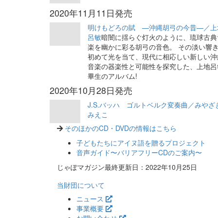
2020年11月11日発売
明けもどろの賦 —沖縄胡弓の今昔—／上
呂敏
暗闇に揺らぐ灯火のように、琉球古典
楽を幽かに彩る胡弓の音色。 その淡い響
初めて光を当て、現代に相応しい新しい沖
音楽の器楽性と可能性を探究した、上地呂
畢生のアルバム!
2020年10月28日発売
J.S.バッハ ゴルトベルク変奏曲／みやざ
みえこ
そのほかのCD・DVDの情報はこちら
子どもたちにアイヌ語を贈るプロジェクト
音声ガイド〜バリアフリーCDのご案内〜
じゃぽマガジン最終更新日：2022年10月25日
当財団について
ニュース
事業概要