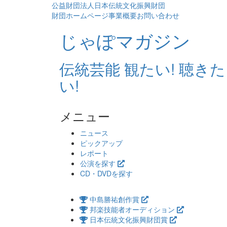
公益財団法人日本伝統文化振興財団
財団ホームページ
事業概要
お問い合わせ
じゃぽマガジン
伝統芸能 観たい! 聴きた
い!
メニュー
コ
ニュース
ン
ピックアップ
テ
レポート
ン
公演を探す
ツ
CD・DVDを探す
へ
ス
中島勝祐創作賞
キ
邦楽技能者オーディション
ッ
日本伝統文化振興財団賞
プ