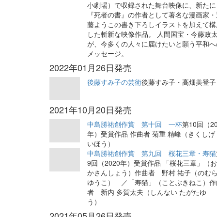
小劇場）で収録された舞台映像に、新たに
『死者の書』の作者として著名な漫画家・
藤ようこの書き下ろしイラストを加えて構
した斬新な映像作品。 人間国宝・今藤政
が、今多くの人々に届けたいと願う平和へ
メッセージ。
2022年01月26日発売
後藤すみ子の芸術
後藤すみ子・高畑美登子
2021年10月20日発売
中島勝祐創作賞 第十回 一杯
第10回（20
年）受賞作品 作曲者 菊重 精峰（きくしげ
いほう）
中島勝祐創作賞 第九回 桜花三章・寿猫
9回（2020年）受賞作品 「桜花三章」（
かさんしょう）作曲者 野村 祐子（のむ
ゆうこ） ／「寿猫」（ことぶきねこ）作
者 新内 多賀太夫（しんない たがたゆ
う）
2021年05月26日発売