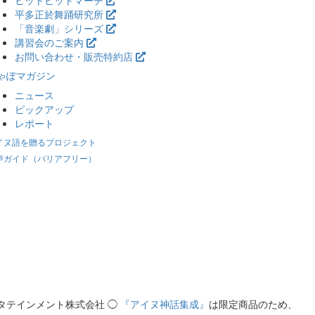
ヒットヒットマーチ
平多正於舞踊研究所
「音楽劇」シリーズ
講習会のご案内
お問い合わせ・販売特約店
ゃぽマガジン
ニュース
ピックアップ
レポート
イヌ語を贈るプロジェクト
声ガイド（バリアフリー）
タテインメント株式会社 ◯
『アイヌ神話集成』
は限定商品のため、