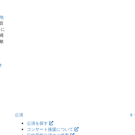
地
音
きに
縄
敏
き
公演
キ
公演を探す
コンサート後援について