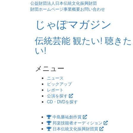
公益財団法人日本伝統文化振興財団
財団ホームページ
事業概要
お問い合わせ
じゃぽマガジン
伝統芸能 観たい! 聴きた
い!
メニュー
コ
ニュース
ン
ピックアップ
テ
レポート
ン
公演を探す
ツ
CD・DVDを探す
へ
ス
中島勝祐創作賞
キ
邦楽技能者オーディション
ッ
日本伝統文化振興財団賞
プ