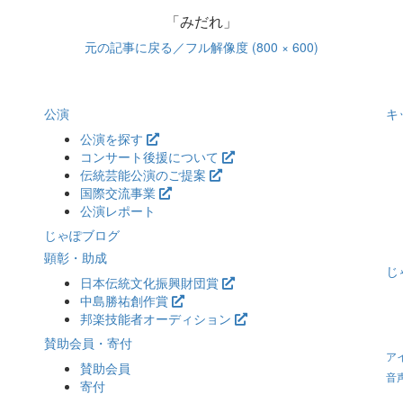
「みだれ」
元の記事に戻る
／フル解像度 (800 × 600)
公演
キ
公演を探す
コンサート後援について
伝統芸能公演のご提案
国際交流事業
公演レポート
じゃぽブログ
顕彰・助成
じ
日本伝統文化振興財団賞
中島勝祐創作賞
邦楽技能者オーディション
賛助会員・寄付
ア
賛助会員
音
寄付