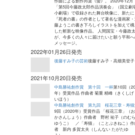
作曲による創作邦楽《螢》。 2020年12月
「第5回今藤政太郎作品演奏会」（国立劇
小劇場）で収録された舞台映像に、新たに
『死者の書』の作者として著名な漫画家・
藤ようこの書き下ろしイラストを加えて構
した斬新な映像作品。 人間国宝・今藤政
が、今多くの人々に届けたいと願う平和へ
メッセージ。
2022年01月26日発売
後藤すみ子の芸術
後藤すみ子・高畑美登子
2021年10月20日発売
中島勝祐創作賞 第十回 一杯
第10回（20
年）受賞作品 作曲者 菊重 精峰（きくしげ
いほう）
中島勝祐創作賞 第九回 桜花三章・寿猫
9回（2020年）受賞作品 「桜花三章」（
かさんしょう）作曲者 野村 祐子（のむ
ゆうこ） ／「寿猫」（ことぶきねこ）作
者 新内 多賀太夫（しんない たがたゆ