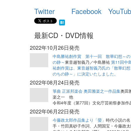
Twitter
Facebook
YouTu
最新CD・DVD情報
2022年10月26日発売
中島勝祐創作賞 第十一回 散華幻想～の
の静～
東音越智義乃／中島勝祐
第11回中
祐創作賞は、東音越智義乃氏の「散華幻想
のちの静～」に決定いたしました。
2022年08月24日発売
箏曲 正派邦楽会 奥田雅楽之一作品集
奥田
楽之一 他
令和4年度（第77回）文化庁芸術祭参加作
2022年06月22日発売
今藤政太郎作品集より「螢」
時代小説の名
手・竹田真砂子作詞、人間国宝・今藤政太