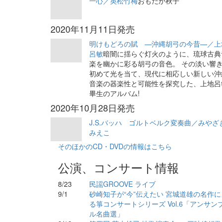
一心／英松竹梅
おもだか秋子
2020年11月11日発売
明けもどろの賦 —沖縄胡弓の今昔—／上
呂敏
暗闇に揺らぐ灯火のように、琉球古典
楽を幽かに彩る胡弓の音色。 その淡い響
初めて光を当て、現代に相応しい新しい沖
音楽の器楽性と可能性を探究した、上地呂
畢生のアルバム!
2020年10月28日発売
J.S.バッハ ゴルトベルク変奏曲／みやざ
みえこ
そのほかのCD・DVDの情報はこちら
公演、コンサート情報
8/23
民謡GROOVE ライブ
9/1
砂崎知子が“今”伝えたい 宮城道雄の名作に
る箏コンサートシリーズ Vol.6「アンサン
ル名曲選」