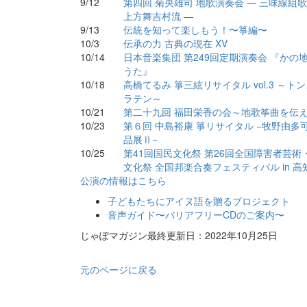
9/12
第四回 菊央雄司 地歌演奏会 — 三味線組
上方舞吉村流 —
9/13
伝統を知って楽しもう！〜箏編〜
10/3
伝承の力 古典の現在 XV
10/14
日本音楽集団 第249回定期演奏会 『かの
うた』
10/18
高橋てるみ 箏三絃リサイタル vol.3 ～ト
ラテン～
10/21
第二十九回 福田栄香の会～地歌筝曲を伝
10/23
第６回 中島裕康 箏リサイタル −牧野由多
品展Ⅱ−
10/25
第41回国民文化祭 第26回全国障害者芸術
文化祭 全国邦楽合奏フェスティバル in 高
公演の情報はこちら
子どもたちにアイヌ語を贈るプロジェクト
音声ガイド〜バリアフリーCDのご案内〜
じゃぽマガジン最終更新日：2022年10月25日
元のページに戻る