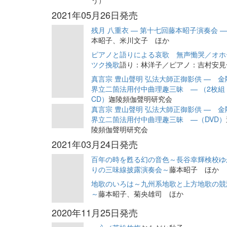
う）
2021年05月26日発売
残月 八重衣 — 第十七回藤本昭子演奏会 
本昭子、米川文子 ほか
ピアノと語りによる哀歌 無声慟哭／オホ
ツク挽歌
語り：林洋子／ピアノ：吉村安見
真言宗 豊山聲明 弘法大師正御影供 — 金
界立二箇法用付中曲理趣三昧 — （2枚組
CD）
迦陵頻伽聲明研究会
真言宗 豊山聲明 弘法大師正御影供 — 金
界立二箇法用付中曲理趣三昧 —（DVD）
陵頻伽聲明研究会
2021年03月24日発売
百年の時を甦る幻の音色～長谷幸輝検校ゆ
りの三味線披露演奏会～
藤本昭子 ほか
地歌のいろは～九州系地歌と上方地歌の競
～
藤本昭子、菊央雄司 ほか
2020年11月25日発売