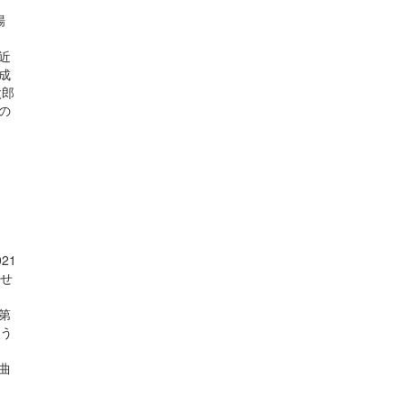
場
近
成
太郎
の
21
 せ
第
おう
ら
曲